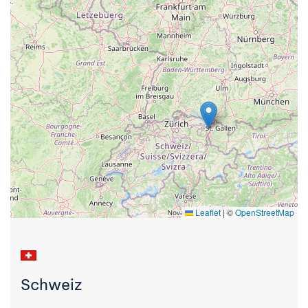
Leaflet
|
©
OpenStreetMap
Schweiz