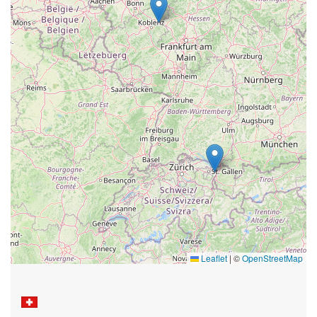
Leaflet
|
©
OpenStreetMap