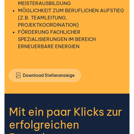
MEISTERAUSBILDUNG
MÖGLICHKEIT ZUM BERUFLICHEN AUFSTIEG
(Z.B. TEAMLEITUNG,
PROJEKTKOORDINATION)
FÖRDERUNG FACHLICHER
SPEZIALISIERUNGEN IM BEREICH
ERNEUERBARE ENERGIEN
Download Stellenanzeige
Mit ein paar Klicks zur
erfolgreichen