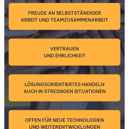
FREUDE AN SELBSTSTÄNDIGER
ARBEIT UND TEAMZUSAMMENARBEIT
VERTRAUEN
UND EHRLICHKEIT
LÖSUNGSORIENTIERTES HANDELN
AUCH IN STRESSIGEN SITUATIONEN
OFFEN FÜR NEUE TECHNOLOGIEN
UND WEITERENTWICKLUNGEN