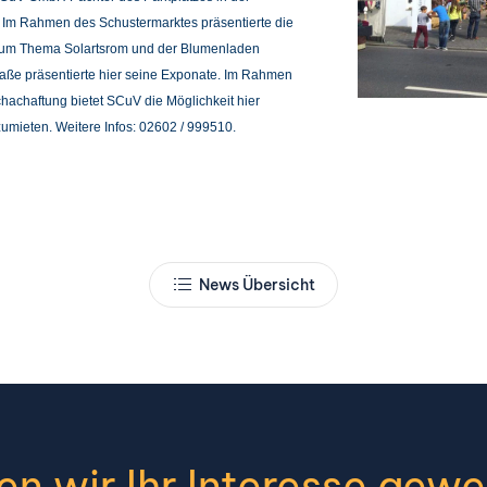
 Im Rahmen des Schustermarktes präsentierte die
 zum Thema Solartsrom und der Blumenladen
raße präsentierte hier seine Exponate. Im Rahmen
chachaftung bietet SCuV die Möglichkeit hier
umieten. Weitere Infos: 02602 / 999510.
News Übersicht
n wir Ihr Interesse gew