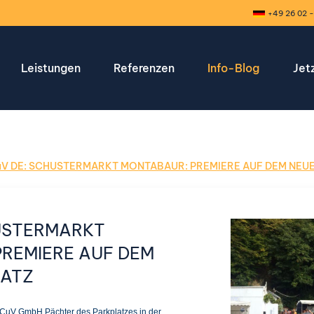
+49 26 02 -
Leistungen
Referenzen
Info-Blog
Jet
V DE: SCHUSTERMARKT MONTABAUR: PREMIERE AUF DEM NEU
USTERMARKT
REMIERE AUF DEM
LATZ
 SCuV GmbH Pächter des Parkplatzes in der