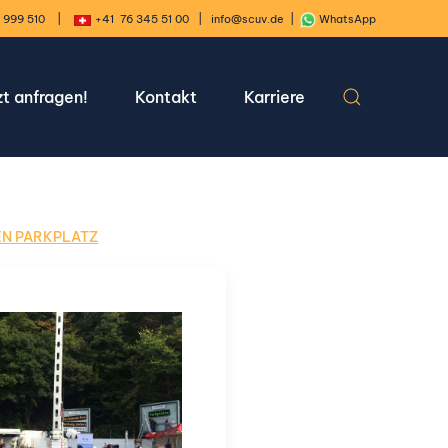
 999 510
|
+
41 76 345 51 00
|
info@scuv.de
|
WhatsApp
zt anfragen!
Kontakt
Karriere
EN PARKPLATZ