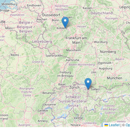
Leaflet
|
©
Op