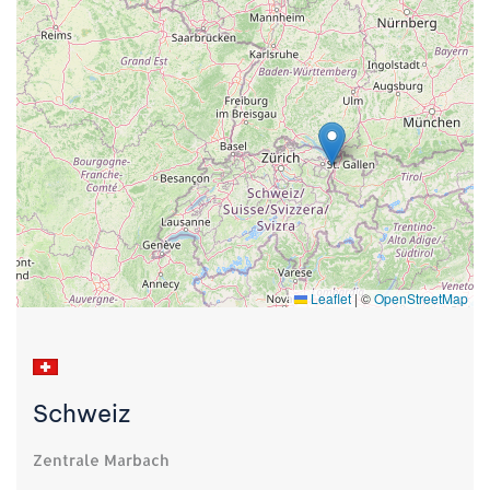
Leaflet
|
©
OpenStreetMap
Schweiz
Zentrale Marbach